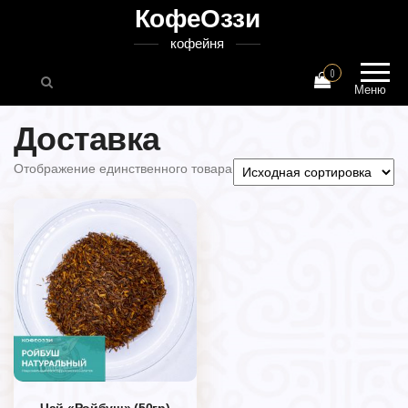
КофеОззи
кофейня
0
Меню
Доставка
Отображение единственного товара
Чай «Ройбуш» (50гр)