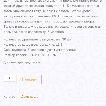
Дрип-пакеты мы производим сами на японском станке Fuso. В
каждый дрип-пакет станок фасует по 11,5 г молотого кофе, а
затем упаковывает каждый пакет с азотом, чтобы уровень
кислорода в них не превышал 1%. После чего мы измеряем
уровень кислорода в дрипах с помощью газоанализатора.
Только в таком случае кофе внутри сохранит свои вкусовые и
ароматические свойства до 6 месяцев.
Количество дрип-пакетов в упаковке: 30 шт
Количество кофе в одном дрипе: 11,5 г
Срок годности: 6 месяцев с даты изготовления
Размер коробки: 26 х 13 х 10,5 см
Доступно для предзаказа
Количество товара Бэрри (Упаковка. 30 шт)
В корзину
Категория:
Дрип-кофе