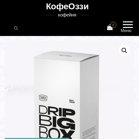
КофеОззи
кофейня
0
Меню