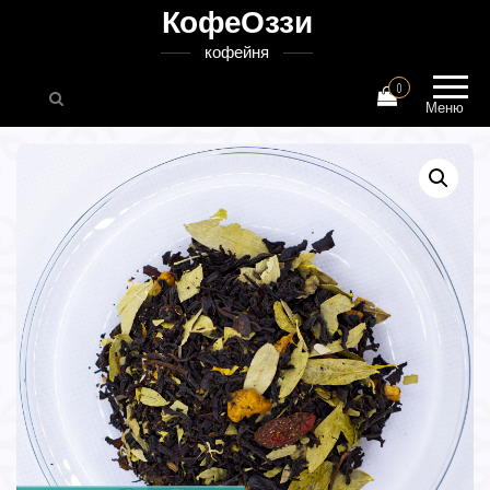
КофеОззи
кофейня
0
Меню