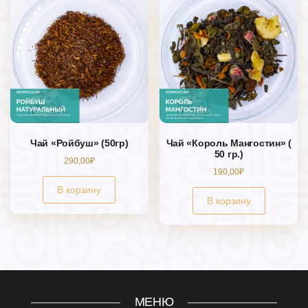
Чай «Ройбуш» (50гр)
Чай «Король Мангостин» (
50 гр.)
290,00
₽
190,00
₽
В корзину
В корзину
МЕНЮ