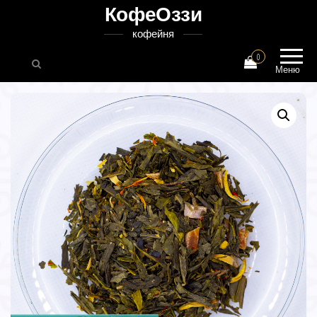
КофеОззи
кофейня
0
Меню