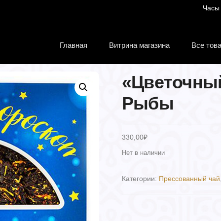
Часы
Главная
Витрина магазина
Все тов
«Цветочны
Рыбы
330,00
₽
Нет в наличии
Категории:
Прессованный чай