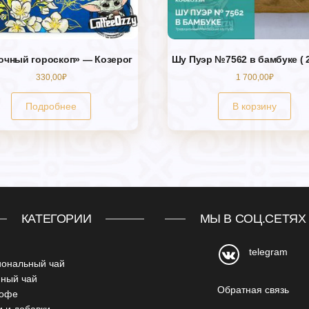
очный гороскоп» — Козерог
Шу Пуэр №7562 в бамбуке ( 2
330,00
₽
1 700,00
₽
Подробнее
В корзину
КАТЕГОРИИ
МЫ В СОЦ.СЕТЯХ
telegram
иональный чай
нный чай
Обратная связь
кофе
 и добавки