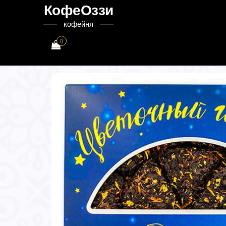
КофеОззи
кофейня
0