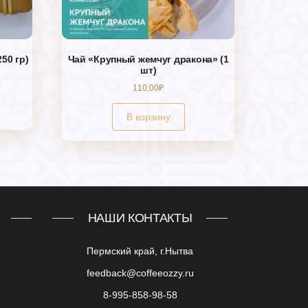
50 гр)
Чай «Крупный жемчуг дракона» (1
шт)
110,00
₽
В корзину
НАШИ КОНТАКТЫ
Пермский край, г.Нытва
feedback@coffeeozzy.ru
8-995-858-98-58