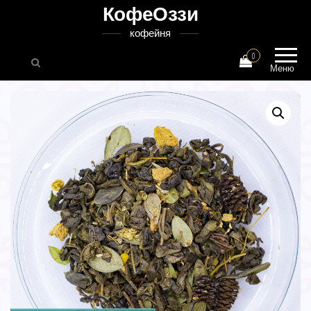
КофеОззи
кофейня
0
Меню