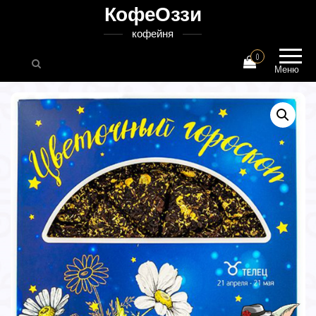
КофеОззи
кофейня
0
Меню